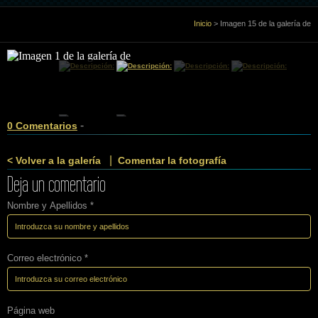
Inicio
Inicio
>
Imagen 15 de la galería de
Sobre Mi
Galería
-
0 Comentarios
Libro de visitas
|
< Volver a la galería
Comentar la fotografía
Deja un comentario
Enlaces
Nombre y Apellidos *
Contacto
Correo electrónico *
Página web