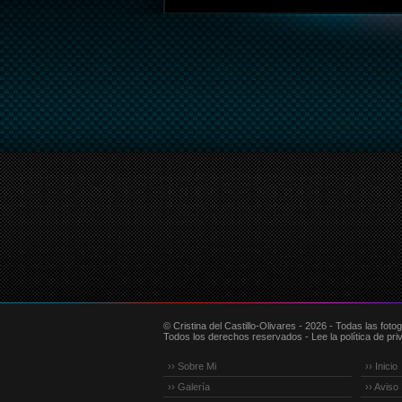
© Cristina del Castillo-Olivares - 2026 - Todas las fot
Todos los derechos reservados - Lee la política de priv
›› Sobre Mi
›› Inicio
›› Galería
›› Aviso