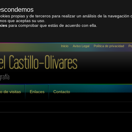
o escondemos
 cookies propias y de terceros para realizar un análisis de la navegación
amos que aceptas su uso.
kies
para comprobar que estás de acuerdo con ella.
Inicio
Aviso Legal
Política de privacidad
Po
el Castillo-Olivares
rafía
o de visitas
Enlaces
Contacto