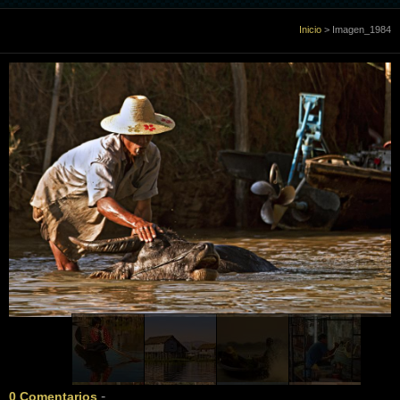
Inicio
Inicio
>
Imagen_1984
Sobre Mi
Galería
Libro de visitas
Enlaces
Contacto
-
0 Comentarios