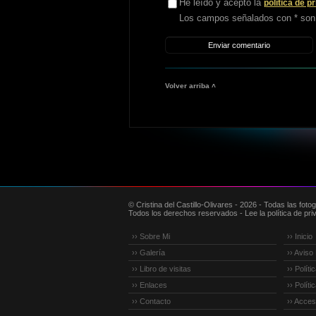
He leído y acepto la
política de p
Los campos señalados con * son 
Volver arriba ˄
© Cristina del Castillo-Olivares - 2026 - Todas las fot
Todos los derechos reservados - Lee la política de priv
›› Sobre Mi
›› Inicio
›› Galería
›› Aviso
›› Libro de visitas
›› Polít
›› Enlaces
›› Polít
›› Contacto
›› Accesi