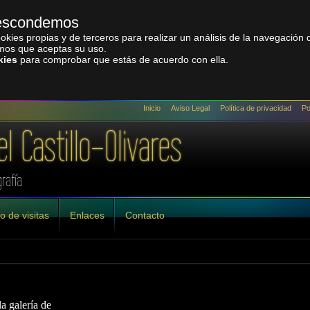
o escondemos
 cookies propias y de terceros para realizar un análisis de la navegación
amos que aceptas su uso.
kies
para comprobar que estás de acuerdo con ella.
Inicio
Aviso Legal
Política de privacidad
Po
el Castillo-Olivares
rafía
o de visitas
Enlaces
Contacto