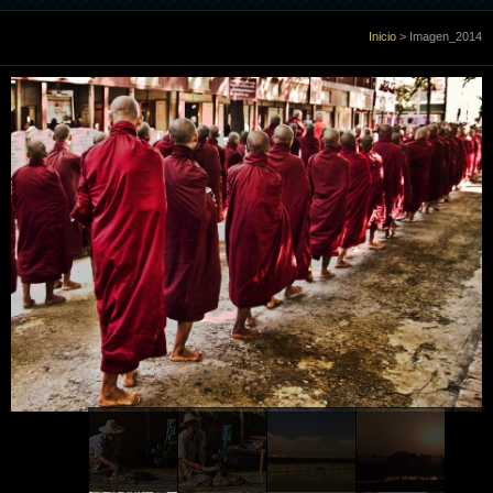
Inicio
Inicio
>
Imagen_2014
Sobre Mi
Galería
Libro de visitas
Enlaces
Contacto