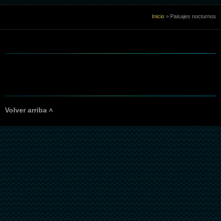
Inicio
Inicio
>
Paisajes nocturnos
Sobre Mi
Galería
Libro de visitas
Volver arriba ˄
Enlaces
Contacto