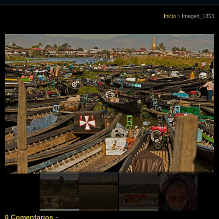
Inicio
Inicio
>
Imagen_1853
Sobre Mi
Galería
Libro de visitas
Enlaces
Contacto
-
0 Comentarios