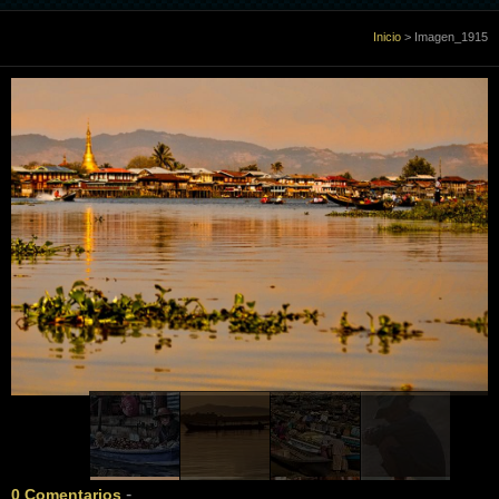
Inicio
Inicio
>
Imagen_1915
Sobre Mi
Galería
Libro de visitas
Enlaces
Contacto
-
0 Comentarios