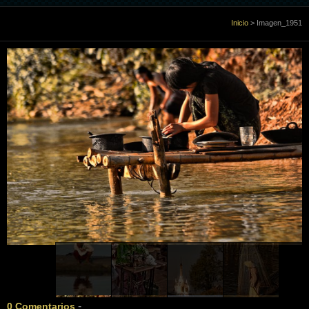
Inicio
Inicio
>
Imagen_1951
Sobre Mi
Galería
Libro de visitas
Enlaces
Contacto
-
0 Comentarios