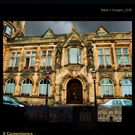
Inicio
Inicio
>
Imagen_2165
Sobre Mi
Galería
Libro de visitas
Enlaces
Contacto
-
0 Comentarios