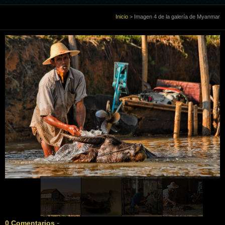
Inicio
Inicio
>
Imagen 4 de la galería de Myanmar
Sobre Mi
Galería
Libro de visitas
Enlaces
Contacto
-
0 Comentarios